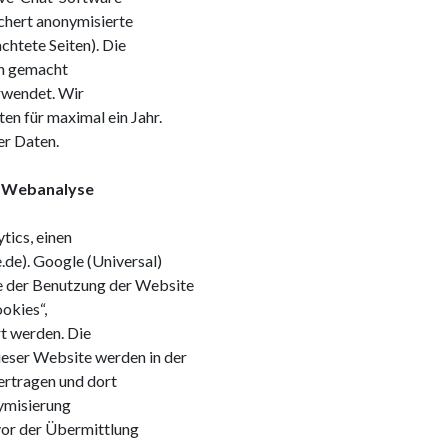
ichert anonymisierte
chtete Seiten). Die
ch gemacht
erwendet. Wir
en für maximal ein Jahr.
er Daten.
ur Webanalyse
tics, einen
de). Google (Universal)
e der Benutzung der Website
okies“,
t werden. Die
ieser Website werden in der
ertragen und dort
ymisierung
vor der Übermittlung