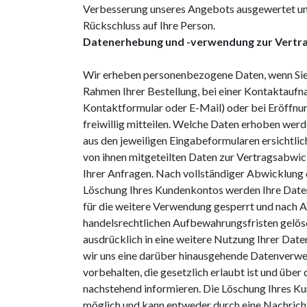
Verbesserung unseres Angebots ausgewertet un
Rückschluss auf Ihre Person.
Datenerhebung und -verwendung zur Vertra
Wir erheben personenbezogene Daten, wenn Sie 
Rahmen Ihrer Bestellung, bei einer Kontaktaufna
Kontaktformular oder E-Mail) oder bei Eröffn
freiwillig mitteilen. Welche Daten erhoben werde
aus den jeweiligen Eingabeformularen ersichtlic
von ihnen mitgeteilten Daten zur Vertragsabwi
Ihrer Anfragen. Nach vollständiger Abwicklung 
Löschung Ihres Kundenkontos werden Ihre Date
für die weitere Verwendung gesperrt und nach A
handelsrechtlichen Aufbewahrungsfristen gelösch
ausdrücklich in eine weitere Nutzung Ihrer Date
wir uns eine darüber hinausgehende Datenverw
vorbehalten, die gesetzlich erlaubt ist und über d
nachstehend informieren. Die Löschung Ihres Ku
möglich und kann entweder durch eine Nachrich