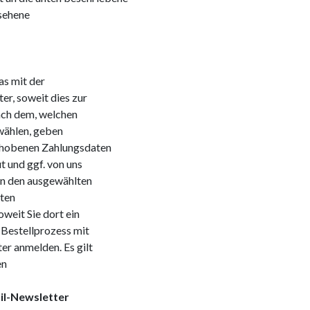
sehene
as mit der
r, soweit dies zur
nach dem, welchen
swählen, geben
erhobenen Zahlungsdaten
t und ggf. von uns
an den ausgewählten
lten
oweit Sie dort ein
 Bestellprozess mit
er anmelden. Es gilt
en
l-Newsletter