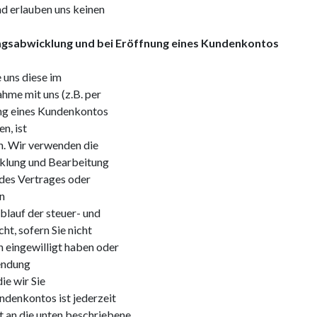
d erlauben uns keinen
gsabwicklung und bei Eröffnung eines Kundenkontos
uns diese im
hme mit uns (z.B. per
ung eines Kundenkontos
n, ist
h. Wir verwenden die
cklung und Bearbeitung
des Vertrages oder
n
blauf der steuer- und
t, sofern Sie nicht
n eingewilligt haben oder
endung
ie wir Sie
ndenkontos ist jederzeit
t an die unten beschriebene