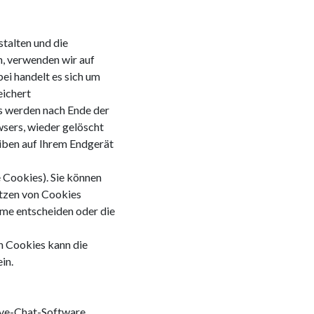
talten und die
, verwenden wir auf
ei handelt es sich um
eichert
s werden nach Ende der
wsers, wieder gelöscht
iben auf Ihrem Endgerät
 Cookies). Sie können
Setzen von Cookies
hme entscheiden oder die
n Cookies kann die
in.
ive-Chat-Software